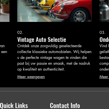
02.
03.
Vintage Auto Selectie
Onde
van
Ontdek onze zorgvuldig geselecteerde
Vind 
r een
collectie klassieke automobielen. Wij helpen
gelie
u de perfecte vintage wagen te vinden die
besta
past bij uw passie en smaak, met de nadruk
compo
op kwaliteit en authenticiteit.
onder
Meer weergeven
Meer
Quick Links
Contact Info