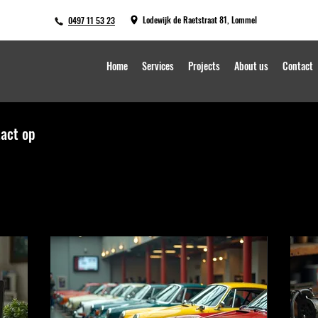
Lodewijk de Raetstraat 81, Lommel
0497 11 53 23
Home
Services
Projects
About us
Contact
tact op